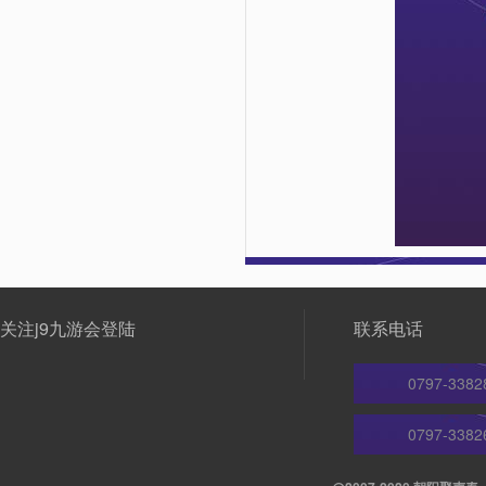
关注j9九游会登陆
联系电话
0797-3382
0797-3382