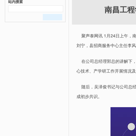
站内搜索
南昌工程
聚声泰网讯 1月24日上午，
刘宁，县招商服务中心主任李风
在公司总经理郭总的讲解下，了
心技术、产学研工作开展情况及
随后，吴泽俊书记与公司总经
成初步共识。