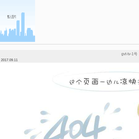
gvt-tv-1号
：
2017.09.11