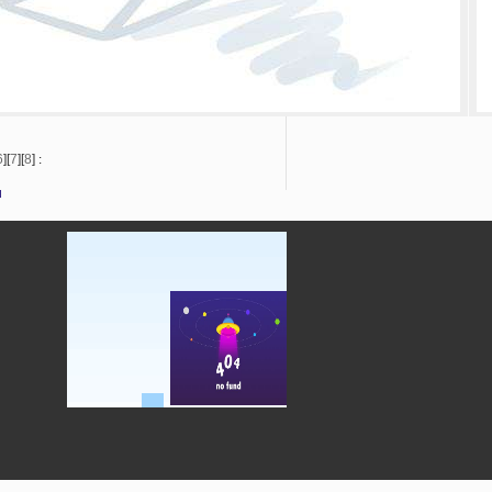
6
][
7
][
8
]
: