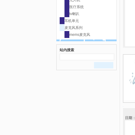
无人机
医疗系统
tv喇叭
耳机单元
麦克风系列
mems麦克风
站内搜索
日期