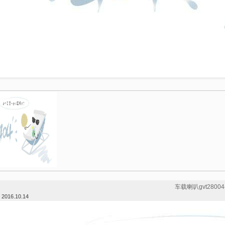
车载喇叭gvt28004-
：
2016.10.14