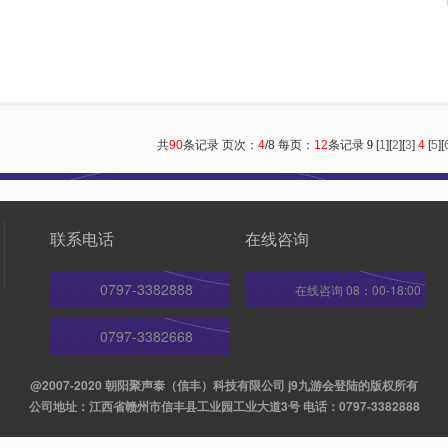
共
90
条记录 页次：
4
/8 每页：
12
条记录
9
[
1
][
2
][
3
]
4
[
5
][
联系电话
在线咨询
0797-3382888
在线咨询 08：00-18:00
0797-3382668
@2007-2020 朝阳聚声泰（信丰）科技有限公司 j9九游会登陆的版权所有
公司地址：江西省赣州市信丰县工业园工业大道3号 电话：0797-3382888